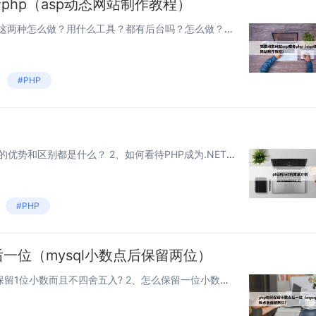
php（asp动态网站制作教程）
本文目录一览： 1、asp和php这两种怎么做？用什么工具？都有后台吗？怎么做？ 2、动态网页怎么做啊?支持PHP,ASP的什么的~怎么做啊 3、做动态网页用ASP好还是用PHP好？ 4、Dreamweaver做php asp动...
#PHP
本文目录一览： 1、php和.net的优势和区别都是什么？ 2、如何看待PHP成为.NET的一门编程语言 3、php与.NET的优缺点各是什么，PHP和.NET哪个更好 4、PHP和.NET的区别是什么 5、net与php的...
#PHP
后一位（mysql小数点后保留两位）
本文目录一览： 1、PHP 如何保留1位小数而且不四舍五入? 2、怎么保留一位小数？ 3、php如何保留一位小数，包括0，内详？ 4、php保留一位小数,输出的时候去掉小数点 5、PHP初学者，四舍五入并且保留1位小数的函数...