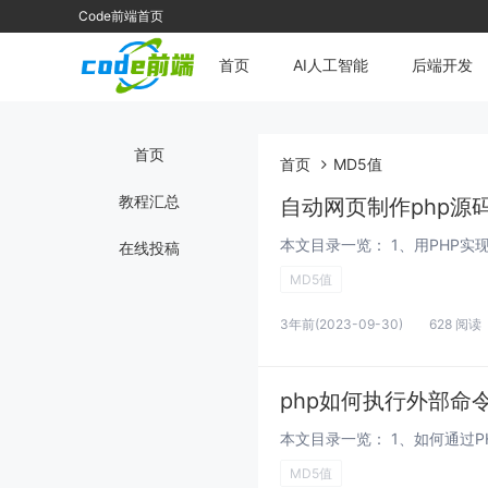
Code前端首页
首页
AI人工智能
后端开发
首页
首页
MD5值
教程汇总
自动网页制作php源
在线投稿
MD5值
3年前
(2023-09-30)
628 阅读
php如何执行外部命
MD5值