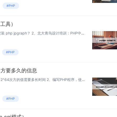
#PHP
图工具）
本文目录一览： 1、linux怎么安装 php jpgraph？ 2、北大青鸟设计培训：PHP中使用GD库创建圆形饼图？ 3、php制作后台，上传图片，点击上传，弹出一个图片库，从图片库里面选择图片，如何实现？ 4、关于php如...
#PHP
4次方要多久的信息
本文目录一览： 1、电脑运算出2^64次方的值需要多长时间 2、编写PHP程序，使用while循环计算4096是2的几次方，然后输出结果 3、PHP 计算2的N次方代码 4、php 如何统计循环次数 5、php中 1 2 4...
#PHP