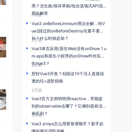
用？没生效/保存草稿/组合选项式API混
用全解答
1天前
Vue3 onBeforeUnmount用法全解，转V
ue2踩过的onBeforeDestroy坑要不要
补？什么时候必加？
2天前
Vue3单页应用/原生Web没有onShow？u
ni-app和原生小程序的onShow咋对应原
生Vue3？
2天前
想转Vue3开发？别踩这10个没人直接说
透的坑+进阶指南
2天前
Vue3官方文档明明用reactive，早期提
到的observable去哪了？它俩到底有没
有区别？
3天前
Vue3 props怎么用更靠谱顺手？新手必
懂的避坑进阶攻略