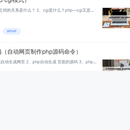
p cgi模式）
本文目录一览： 1、CGI与php之间的关系是什么？ 2、cgi是什么？php—cgi又是什么？这两个有什么关系 3、php和cgi是什么关系 CGI与php之间的关系是什么？ CGI程序的功能：首先Nginx等webserver...
#PHP
码（自动网页制作php源码命令）
本文目录一览： 1、用PHP实现自动生成网页 2、php自动生成 页面的源码 3、php网页怎么编辑源代码？ 4、跪求简单PHP提交数据网页源码，Mysql数据的，要求界面最简单 5、网页的 “源码”怎么编写 用PHP实现...
#PHP
令（php如何执行外部命令操作）
本文目录一览： 1、如何通过PHP执行linux命令 2、WIN下PHP如何调用外部命令 3、如何让php执行shell 4、php调用shell的方法技巧 5、php执行外部命令，如何不等待返回结果 如何通过PHP执行l...