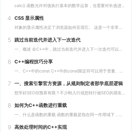
calc() 函数允许对值执行基本的数学运算，当需要对长值进行百分比加法或减法时特别有用。 div { max-width: calc(80% - 100px) }它的工作原理是这样的： div { max-width: calc(...
4
CSS 显示属性
对象的显示属性决定了浏览器如何呈现它。 这是一个非常重要的属性，并且可能具有您可以使用的最多值。 这些值包括： blockinlinenonecontentsflowflow-roottable（以及所有那些table-*）fle...
5
跳过当前迭代并进入下一次迭代
一、概述 在C++中，跳过当前迭代并进入下一次迭代可以使用continue语句来实现。当循环遇到continue语句时，将会立即转到下一次循环的开始处，而不执行当前循环中剩余的代码。 通常情况下，continue语句用于在循环中处理特定的情...
6
C++编程技巧分享
一、C++中的const C++中的const限定符可以用于变量、函数参数、函数返回类型等多种情况。使用const限定符可以使代码更加安全、简洁、易于维护。 1、 const变量 const变量在定义后就不能被修改，这使得代码更加安全...
7
一、搜索引擎官方资源，从规则制定者那学底层逻辑
想学好SEO但预算有限？不少刚入行或想转行做SEO的朋友，都在找免费又靠谱的学习渠道，毕竟SEO知识更新快，花钱买课怕踩坑，不如先从免费资源入手，把基础打牢、摸清行业逻辑再进阶，今天就拆透几个「免费学SEO不踩雷」的平台，不管你是纯新手、有...
8
如何为C++函数进行重载
一、什么是函数的重载 函数的重载是指在同一作用域下，可以定义多个同名函数，但是这些同名函数的参数列表必须不同。参数的不同可以是数量上的不同、类型上的不同、顺序上的不同等，只要这些函数的参数列表不完全一致即可。 二、如何实现函数的重载 1...
9
高效处理时间的C++实现