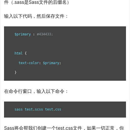
件（.sass是Sass文件的后缀名）
输入以下代码，然后保存文件：
$primary 
:
#434433;
html 
{
  text
-
color
:
 $primary
;
}
在命令行窗口，输入以下命令：
sass test
.
scss test
.
css
Sass将会帮我们创建一个test.css文件，如果一切正常，你