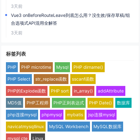
3天前
Vue3 onBeforeRouteLeave到底怎么用？没生效/保存草稿/组
合选项式API混用全解答
3天前
标签列表
PHP
PHP microtime
Mysql
PHP dirname()
PHP Select
str_replace函数
sscanf函数
PHP的Explode函数
PHP sort
in_array()
addAttribute
MD5值
PHP工程师
PHP正则表达式
PHP Date()
数据库
php连接mysql
phpmysql
mybatis
jsp连接mysql
navicatmysqllinux
MySQL Workbench
MySQL数据库
mysql cte
Linux