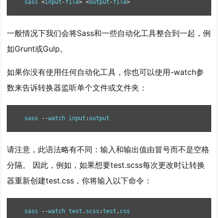
sass 
<
input
-
file
>
<
output
-
file
>
一般情况下我们会将Sass和一些自动化工具整合到一起，例
如Grunt或Gulp。
如果你没有使用任何自动化工具，你也可以使用-watch参
数来告诉转换器监听单个文件或文件夹：
sass 
--
watch input
:
output
请注意，此语法略有不同：输入和输出值由冒号而不是空格
分隔。 因此，例如，如果想要test.scss每次更改时让转换
器重新创建test.css，你将输入以下命令：
sass 
--
watch test
.
scss
:
test
.
css