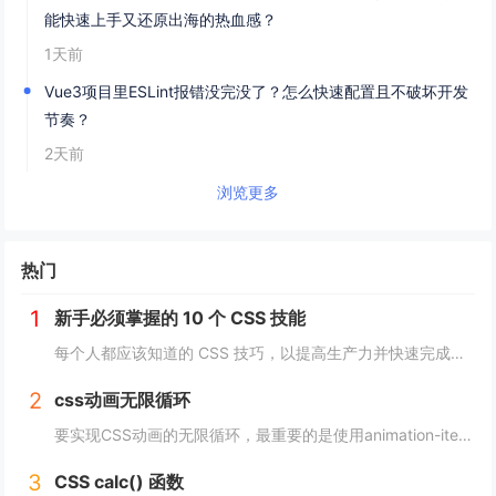
能快速上手又还原出海的热血感？
1天前
Vue3项目里ESLint报错没完没了？怎么快速配置且不破坏开发
节奏？
2天前
浏览更多
热门
1
新手必须掌握的 10 个 CSS 技能
每个人都应该知道的 CSS 技巧，以提高生产力并快速完成项目。 这里我为初学者收集了10个简单且必须知道的秘诀。 重置.css 某些浏览器对每个元素应用不同的样式，因此最好首先休息一下 CSS。 body, div, h1,h2,...
2
css动画无限循环
要实现CSS动画的无限循环，最重要的是使用animation-iteration-count属性，将其设置为infinite，继续动画就会循环播放。 栗子 CSS动画效果无限循环放大缩小 HTML： <image class="a...
3
CSS calc() 函数