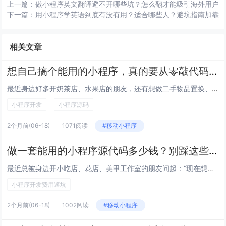
上一篇：
做小程序英文翻译避不开哪些坑？怎么翻才能吸引海外用户
下一篇：
用小程序学英语到底有没有用？适合哪些人？避坑指南加靠
相关文章
想自己搞个能用的小程序，真的要从零敲代码吗？找现成的小程序源码靠谱不？
最近身边好多开奶茶店、水果店的朋友，还有想做二手物品置换、社区通知群类轻工具的大学生，都在问我这俩问题——毕竟自己从零敲...
小程序开发
小程序源码
2个月前
(06-18)
1071阅读
#移动小程序
做一套能用的小程序源代码多少钱？别踩这些坑！
最近总被身边开小吃店、花店、美甲工作室的朋友问起：“现在想做个能点单、约课的小程序，直接买现成的源代码靠谱吗？大概得花多...
小程序开发费用避坑
2个月前
(06-18)
1002阅读
#移动小程序