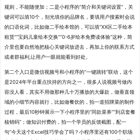
规则，不能随便加；二是小程序的“简介和关键词设置”，关
键词可以填10个，别光填你的品牌名，要填用户搜索时会说
的口语化词，比如做二手绘本馆的，可以填“XX区二手绘本
租赁”“宝妈儿童绘本交换”“0-6岁绘本免费读体验”这种，简
介里也要自然地把核心关键词放进去，再加上你的联系方式
或者群福利,让用户一眼就能看到好处。
第二个入口是
微信视频号和小程序的“一键跳转”联动
，这个
是2024年平台重点扶持的方向之一，很多人说视频号做内
容没人看，其实不用做那种几十万播放的大爆款，做垂直领
域的小细节内容就行，比如做餐饮的，拍一道招牌菜的制作
过程，最后10秒钟展示一下小程序里的“同款菜券”“到店套餐
核销码”；做知识付费的，拍一个学员的反馈截图，配一
句“今天这个Excel技巧学会了吗？小程序里还有100个职场