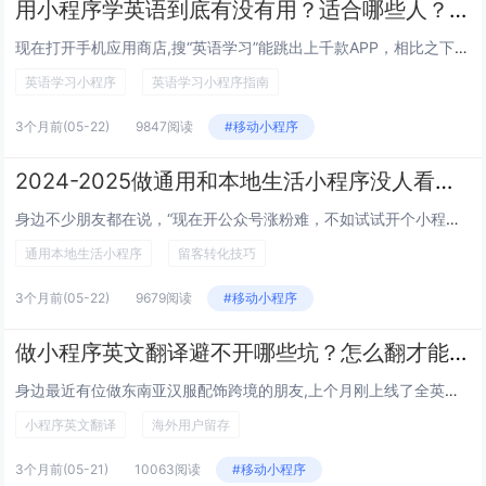
用小程序学英语到底有没有用？适合哪些人？避坑指南加靠谱用法有吗？
现在打开手机应用商店,搜“英语学习”能跳出上千款APP，相比之下，不用下载占内存、打开即用的英语小程序反而成了很多人摸鱼...
英语学习小程序
英语学习小程序指南
3个月前
(05-22)
9847阅读
#移动小程序
2024-2025做通用和本地生活小程序没人看没人下单怎么办？试试这6个小成本留客转化型技巧
身边不少朋友都在说，“现在开公众号涨粉难，不如试试开个小程序？”但真把小程序搭完了，后台数据一片安静——浏览量个位数，下...
通用本地生活小程序
留客转化技巧
3个月前
(05-22)
9679阅读
#移动小程序
做小程序英文翻译避不开哪些坑？怎么翻才能吸引海外用户留存？
身边最近有位做东南亚汉服配饰跨境的朋友,上个月刚上线了全英文微信海外版小程序，结果一周下来连个下单咨询都没有，还收到几个...
小程序英文翻译
海外用户留存
3个月前
(05-21)
10063阅读
#移动小程序