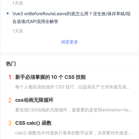
1天前
Vue3 onBeforeRouteLeave到底怎么用？没生效/保存草稿/组
合选项式API混用全解答
1天前
浏览更多
热门
1
新手必须掌握的 10 个 CSS 技能
每个人都应该知道的 CSS 技巧，以提高生产力并快速完成项目。 这里我为初学者收集了10个简单且必须知道的秘诀。 重置.css 某些浏览器对每个元素应用不同的样式，因此最好首先休息一下 CSS。 body, div, h1,h2,...
2
css动画无限循环
要实现CSS动画的无限循环，最重要的是使用animation-iteration-count属性，将其设置为infinite，继续动画就会循环播放。 栗子 CSS动画效果无限循环放大缩小 HTML： <image class="a...
3
CSS calc() 函数
calc() 函数允许对值执行基本的数学运算，当需要对长值进行百分比加法或减法时特别有用。 div { max-width: calc(80% - 100px) }它的工作原理是这样的： div { max-width: calc(...