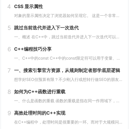
4
CSS 显示属性
对象的显示属性决定了浏览器如何呈现它。 这是一个非常重要的属性，并且可能具有您可以使用的最多值。 这些值包括： blockinlinenonecontentsflowflow-roottable（以及所有那些table-*）fle...
5
跳过当前迭代并进入下一次迭代
一、概述 在C++中，跳过当前迭代并进入下一次迭代可以使用continue语句来实现。当循环遇到continue语句时，将会立即转到下一次循环的开始处，而不执行当前循环中剩余的代码。 通常情况下，continue语句用于在循环中处理特定的情...
6
C++编程技巧分享
一、C++中的const C++中的const限定符可以用于变量、函数参数、函数返回类型等多种情况。使用const限定符可以使代码更加安全、简洁、易于维护。 1、 const变量 const变量在定义后就不能被修改，这使得代码更加安全...
7
一、搜索引擎官方资源，从规则制定者那学底层逻辑
想学好SEO但预算有限？不少刚入行或想转行做SEO的朋友，都在找免费又靠谱的学习渠道，毕竟SEO知识更新快，花钱买课怕踩坑，不如先从免费资源入手，把基础打牢、摸清行业逻辑再进阶，今天就拆透几个「免费学SEO不踩雷」的平台，不管你是纯新手、有...
8
如何为C++函数进行重载
一、什么是函数的重载 函数的重载是指在同一作用域下，可以定义多个同名函数，但是这些同名函数的参数列表必须不同。参数的不同可以是数量上的不同、类型上的不同、顺序上的不同等，只要这些函数的参数列表不完全一致即可。 二、如何实现函数的重载 1...
9
高效处理时间的C++实现
在C++编程中，处理时间是很重要的一环。而对于大规模问题，如数据处理、机器学习、计算机视觉等领域，时间的效率更是至关重要。本文将从多个方面阐述如何在C++编程中高效处理时间。 一、使用STL算法 STL（标准模板库）是C++的一个重要部分...