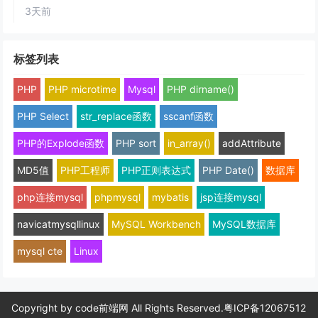
3天前
标签列表
PHP
PHP microtime
Mysql
PHP dirname()
PHP Select
str_replace函数
sscanf函数
PHP的Explode函数
PHP sort
in_array()
addAttribute
MD5值
PHP工程师
PHP正则表达式
PHP Date()
数据库
php连接mysql
phpmysql
mybatis
jsp连接mysql
navicatmysqllinux
MySQL Workbench
MySQL数据库
mysql cte
Linux
Copyright by
code前端网
All Rights Reserved.
粤ICP备12067512