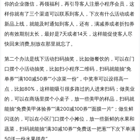
你的企业微信，再领福利，再引导客人注册小程序会员，这
样你就有了三个渠道可以联系到客人，下次有什么活动或者
新品上线，就能及时通知到客人，还有，满减券或者折扣券
的有效期别太长，最好是7天或者14天，这样能促使客人尽
快回来消费,别放在那里就忘了。
第二个办法是
线下活动扫码抽奖
，比如做餐饮的，可以在门
口摆个小活动抽奖，比如扫小程序二维码，扫码就能抽“免
单券”“满100减50券”“小凉菜一份”，中奖率可以设得高一
点，比如80%，这样能吸引很多路过的人进来扫码；做美业
的，可以在商场里摆个小桌子，放一些美甲的样品，扫码就
能抽“免费美甲体验券”“满200减100券”“面膜一片”；做生鲜
闪送的，可以在小区门口摆个小摊位，放一些新鲜的水果和
蔬菜，扫码就能抽“满30减10券”“免费送一把葱”“下次下单满
50送一份水果拼盘”。