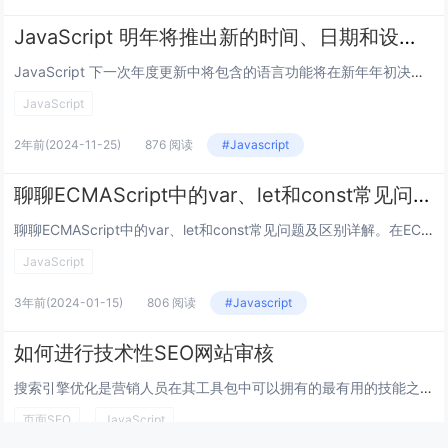
JavaScript 明年将推出新的时间、日期和设置功能
JavaScript 下一次年度更新中将包含的语言功能将在新年年初决定，其中包括到 2025 年 3 月达到第四阶段里程碑的项目（并且有几个功能已经达到了这个水平）。还有其他一些项目也有望及时上榜——包括至少一个备受期待的项目，该项目似乎终...
JavaScript
2年前
(2024-11-25)
876 阅读
#Javascript
聊聊ECMAScript中的var、let和const常见问题及区别详解
聊聊ECMAScript中的var、let和const常见问题及区别详解。在ECMAScript中，有3个关键字可以用于声明变量。分别是：var、let和const。其中，var在所有ECMAScript都是可以使用的，但是let和cons...
JavaScript
3年前
(2024-01-15)
806 阅读
#Javascript
如何进行技术性SEO网站审核
搜索引擎优化是营销人员在其工具包中可以拥有的最有用的技能之一。这是数字营销中收入最高、需求量最大的职业技能之一。然而，这也是最具挑战性的之一。经验丰富、经验丰富的营销人员拥有来自其他数字营销学科（例如 PPC 和 Facebook 广告）的...
页面SEO
JavaScript